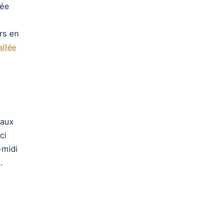
sée
rs en
allée
eaux
ci
-midi
.