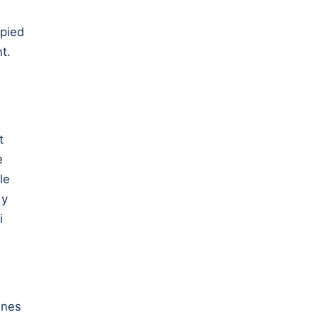
 pied
t.
t
e
le
 y
i
gnes