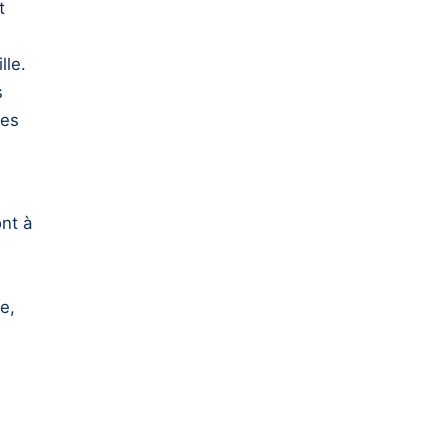
t
lle.
s
des
s
nt à
e,