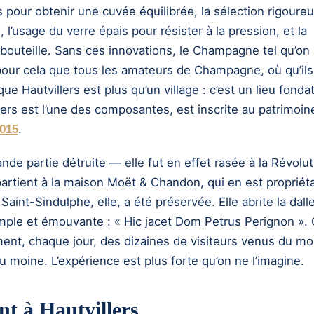
s pour obtenir une cuvée équilibrée, la sélection rigoure
 l’usage du verre épais pour résister à la pression, et la
 bouteille. Sans ces innovations, le Champagne tel qu’on 
t pour cela que tous les amateurs de Champagne, où qu’ils
e Hautvillers est plus qu’un village : c’est un lieu fonda
lers est l’une des composantes, est inscrite au patrimoin
.
015
ande partie détruite — elle fut en effet rasée à la Révolut
ppartient à la maison Moët & Chandon, qui en est propriéta
Saint-Sindulphe, elle, a été préservée. Elle abrite la dall
mple et émouvante : « Hic jacet Dom Petrus Perignon ». 
ment, chaque jour, des dizaines de visiteurs venus du m
moine. L’expérience est plus forte qu’on ne l’imagine.
t à Hautvillers