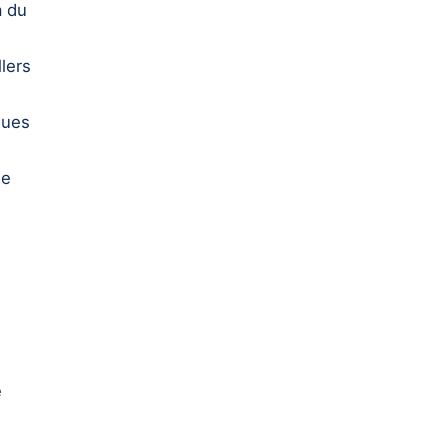
a du
lers
nues
le
e