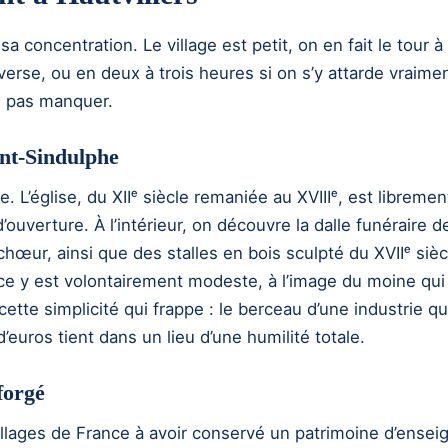
sa concentration. Le village est petit, on en fait le tour à
verse, ou en deux à trois heures si on s’y attarde vraimen
ne pas manquer.
int-Sindulphe
ge. L’église, du XIIᵉ siècle remaniée au XVIIIᵉ, est libremen
ouverture. À l’intérieur, on découvre la dalle funéraire d
hœur, ainsi que des stalles en bois sculpté du XVIIᵉ sièc
ce y est volontairement modeste, à l’image du moine qui
tte simplicité qui frappe : le berceau d’une industrie qu
d’euros tient dans un lieu d’une humilité totale.
forgé
villages de France à avoir conservé un patrimoine d’ensei