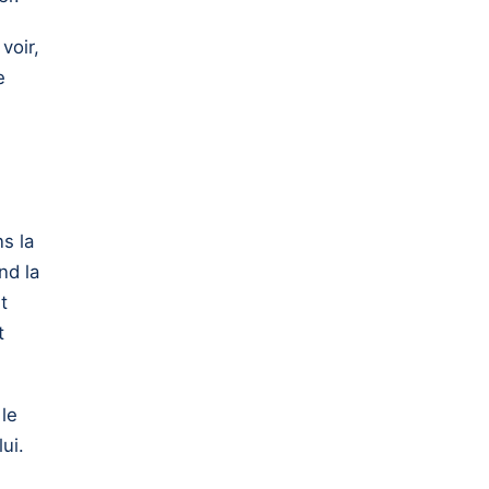
voir,
e
s la
nd la
t
t
le
ui.