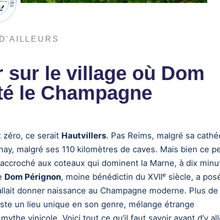
D'AILLEURS
ir sur le village où Dom
nté le Champagne
 zéro, ce serait
Hautvillers
. Pas Reims, malgré sa cathé
ay, malgré ses 110 kilomètres de caves. Mais bien ce pe
s accroché aux coteaux qui dominent la Marne, à dix minu
ue
Dom Pérignon
, moine bénédictin du XVIIᵉ siècle, a pos
allait donner naissance au Champagne moderne. Plus de 
 reste un lieu unique en son genre, mélange étrange
mythe vinicole. Voici tout ce qu’il faut savoir avant d’y all