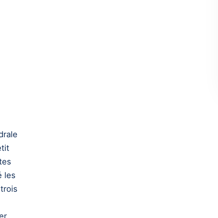
drale
tit
tes
é les
trois
er.