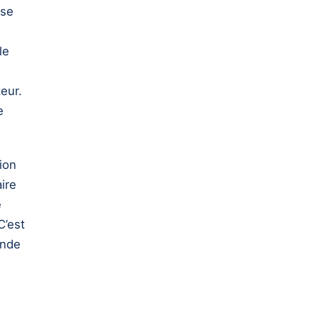
use
le
teur.
e
ion
ire
e
C’est
onde